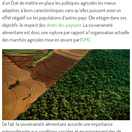
d’un État de mettre en place les politiques agricoles les mieux
adaptées à leurs caractéristiques sans qu’elles puissent avoir un
effet négatif sur les populations d’autres pays. Elle intègre dans ses
objectifs le respect des
droits des paysans
. La souveraineté
alimentaire est donc une rupture par rapport à l’organisation actuelle
des marchés agricoles mise en œuvre par l’
OMC
.
De fait, la souveraineté alimentaire accorde une importance
prépondérante aux conditions sociales et environnementales de