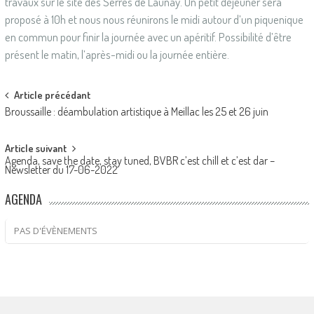
travaux sur le site des Serres de Launay. Un petit déjeuner sera
proposé à 10h et nous nous réunirons le midi autour d’un piquenique
en commun pour finir la journée avec un apéritif. Possibilité d’être
présent le matin, l’après-midi ou la journée entière.
Post
Article précédant
Broussaille : déambulation artistique à Meillac les 25 et 26 juin
navigation
Article suivant
Agenda, save the date, stay tuned, BVBR c’est chill et c’est dar –
Newsletter du 17-06-2022
AGENDA
PAS D'ÉVÈNEMENTS