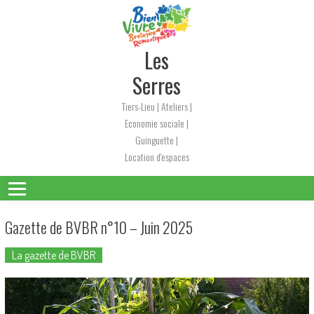
Skip
to
content
Les
Serres
Tiers-Lieu | Ateliers |
Economie sociale |
Guinguette |
Location d'espaces
Gazette de BVBR n°10 – Juin 2025
La gazette de BVBR