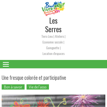
Skip
to
content
Les
Serres
Tiers-Lieu | Ateliers |
Economie sociale |
Guinguette |
Location d'espaces
Une fresque colorée et participative
Bon à savoir
Vie de l'asso