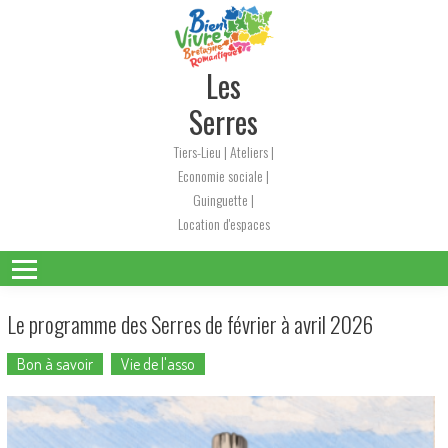
Skip
to
content
Les
Serres
Tiers-Lieu | Ateliers |
Economie sociale |
Guinguette |
Location d'espaces
Le programme des Serres de février à avril 2026
Bon à savoir
Vie de l'asso